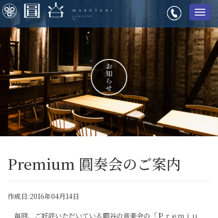
メ
ニ
ュ
ー
Premium 圓奏会のご案内
作成日:2016年04月14日
毎回、ご好評いただいている圓谷の音楽会の「Ｐｒｅｍｉｕ