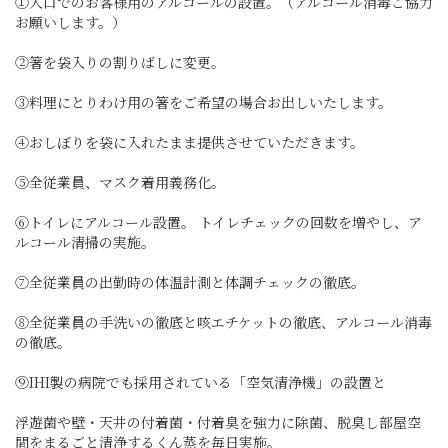
①入口でのお客様用のアルコールの設置。（アルコール消毒ご協力
お願いします。）
②箸を袋入りの割りばしに変更。
③料理にとりわけ用の箸をご希望の場合お出しいたします。
④おしぼりを袋に入れたまま提供させていただきます。
⑤全従業員、マスク着用義務化。
⑥トイレにアルコール設置。 トイレチェックの回数を増やし、ア
ルコール清掃の実施。
⑦全従業員の出勤時の体温計測と体調チェックの徹底。
⑧全従業員の手洗いの徹底と咳エチケットの徹底、アルコール消毒
の徹底。
⑨IHI製の病院でも採用されている「空気清浄機」の設置と
浮遊菌や壁・天井の付着菌・付着臭を強力に除菌、脱臭し部屋空
間をまるごと清浄するくん蒸を毎日実施。