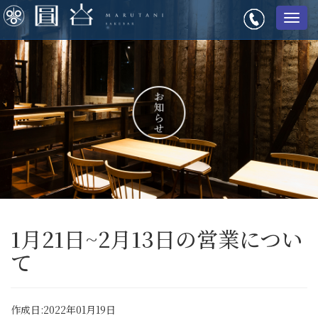
メ
ニ
ュ
ー
1月21日~2月13日の営業につい
て
作成日:2022年01月19日