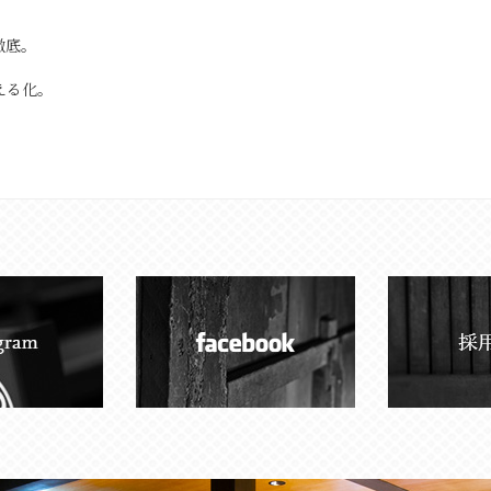
徹底。
える化。