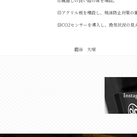
⑪風通しの良い庭の席を増設。
⑫アクリル板を増設し、飛沫防止対策の
⑬CO2センサーを導入し、換気状況の見
圓谷 大塚