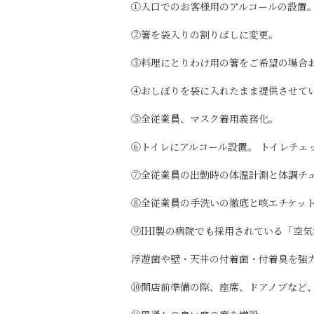
①入口でのお客様用のアルコールの設置
②箸を袋入りの割りばしに変更。
③料理にとりわけ用の箸をご希望の場合
④おしぼりを袋に入れたまま提供させて
⑤全従業員、マスク着用義務化。
⑥トイレにアルコール設置。 トイレチェ
⑦全従業員の出勤時の体温計測と体調チ
⑧全従業員の手洗いの徹底と咳エチケッ
⑨IHI製の病院でも採用されている「空
浮遊菌や壁・天井の付着菌・付着臭を強
⑩開店前準備の際、座席、ドアノブなど