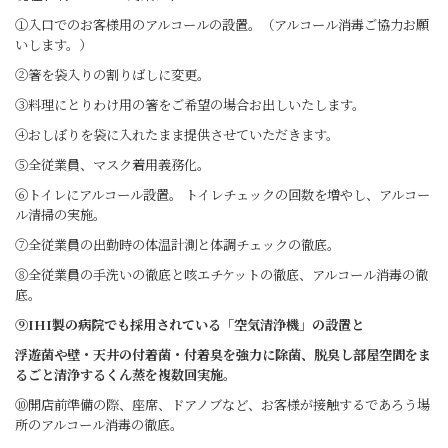
①入口でのお客様用のアルコールの設置。（アルコール消毒ご協力お願
いします。）
②箸を袋入りの割りばしに変更。
③料理にとりわけ用の箸をご希望の場合お出しいたします。
④おしぼりを袋に入れたまま提供させていただきます。
⑤全従業員、マスク着用義務化。
⑥トイレにアルコール設置。 トイレチェックの回数を増やし、アルコー
ル清掃の実施。
⑦全従業員の出勤時の体温計測と体調チェックの徹底。
⑧全従業員の手洗いの徹底と咳エチケットの徹底、アルコール消毒の徹
底。
⑨IHI製の病院でも採用されている「空気清浄機」の設置と
浮遊菌や壁・天井の付着菌・付着臭を強力に除菌、脱臭し部屋空間をま
るごと清浄するくん蒸を複数回実施。
⑩開店前準備の際、座席、ドアノブなど、お客様が接触するであろう場
所のアルコール消毒の徹底
。