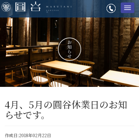
メ
ニ
ュ
ー
4月、5月の圓谷休業日のお知
らせです。
作成日:2018年02月22日