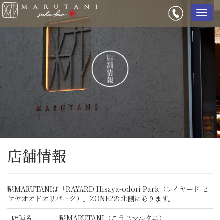
メ
ニ
ュ
ー
店舗情報
糀MARUTANIは「RAYARD Hisaya-odori Park（レイヤード ヒ
サヤオオドオリパーク）」ZONE2の北側にあります。
店舗名
糀MARUTANI（こうじマルタニ）