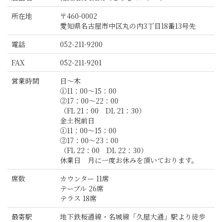
所在地
〒460-0002
愛知県名古屋市中区丸の内3丁目18番13号先
電話
052-211-9200
FAX
052-211-9201
営業時間
日～木
①11：00～15：00
②17：00～22：00
（FL 21：00 DL 21：30）
金土祝前日
①11：00～15：00
②17：00～23：00
（FL 22：00 DL 22：30）
休業日 月に一度お休みを頂いております。
席数
カウンター 11席
テーブル 26席
テラス 18席
最寄駅
地下鉄桜通線・名城線「久屋大通」駅より徒歩